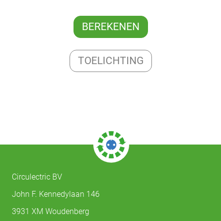
BEREKENEN
TOELICHTING
Circulectric BV
John F. Kennedylaan 146
3931 XM Woudenberg